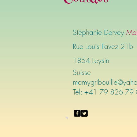
Stéphanie Dervey
Mam
Rue Louis Favez 21b
1854 Leysin
Suisse
mamygribouille@yah
Tel: +41 79 826 79