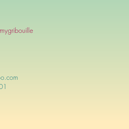
ygribouille
oo.com
 01