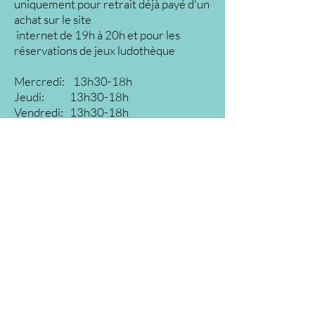
uniquement pour retrait déjà payé d'un
achat sur le site
internet de 19h à 20h et pour les
réservations de jeux ludothèque
Mercredi: 13h30-18h
Jeudi: 13h30-18h
Vendredi: 13h30-18h
Samedi: 13h30-18h
Dimanche: fermé
Adresse:
Avenue Rollier
3 1854 Leysin
mail:
mamygribouille@yahoo.com
Sur place vous avez également la
possibilité de commander vos mangas,
BD, livres et jeux.