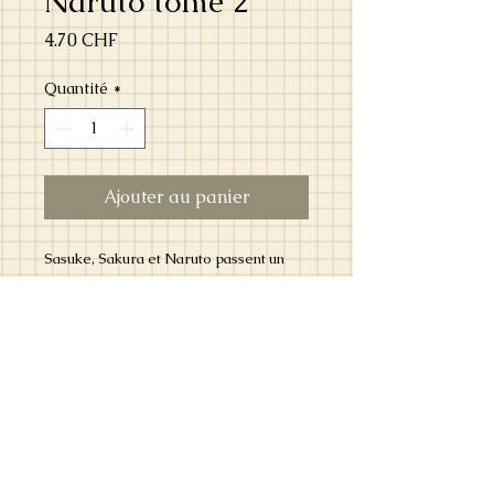
Naruto tome 2
Prix
4.70 CHF
Quantité
*
Ajouter au panier
Sasuke, Sakura et Naruto passent un
test dont le but est de s'emparer de
clochettes que détient le professeur
Kakashi. Il leur fait bien réaliser leur
infériorité et leur manque d'expérience
et finit par leur annoncer qu'ils n'ont
aucune chance de devenir ninjas...