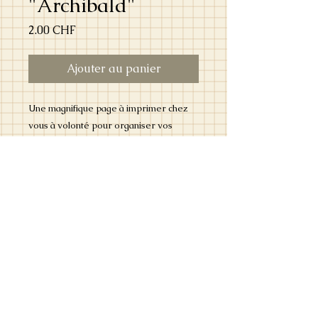
"Archibald"
Prix
2.00 CHF
Ajouter au panier
Une magnifique page à imprimer chez
vous à volonté pour organiser vos
semaines avec Archibald.
Image soumise au droit d'auteur
uniquement destinée à votre usage
personnel!