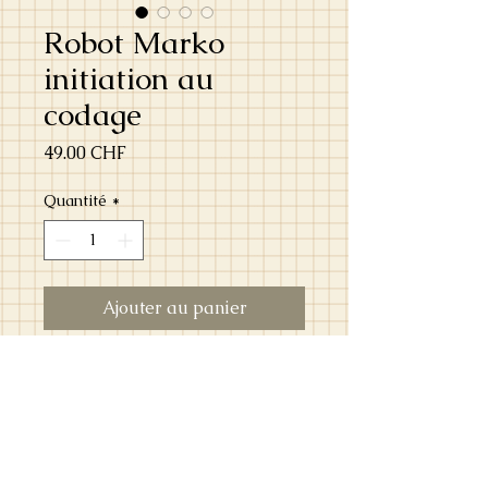
Robot Marko
initiation au
codage
Prix
49.00 CHF
Quantité
*
Ajouter au panier
Découvre Marko et ses 20 fonctions
étonnantes : marche, sons et musiques,
danse... Avec la télécommande
infrarouge, programme les actions du
robot et découvre 10 jeux pour s'initier